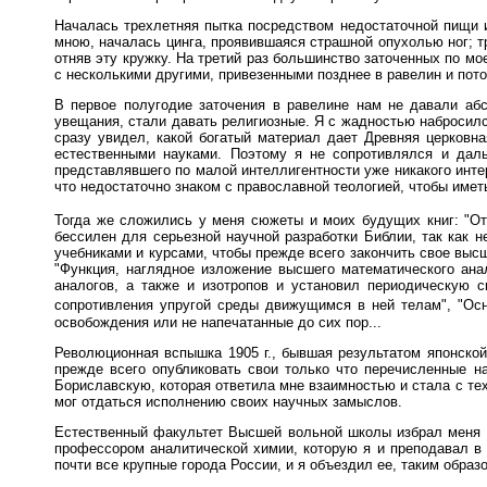
Началась трехлетняя пытка посредством недостаточной пищи и
мною, началась цинга, проявившаяся страшной опухолью ног; тр
отняв эту кружку. На третий раз большинство заточенных по мо
с несколькими другими, привезенными позднее в равелин и пот
В первое полугодие заточения в равелине нам не давали абс
увещания, стали давать религиозные. Я с жадностью набросилс
сразу увидел, какой богатый материал дает Древняя церковна
естественными науками. Поэтому я не сопротивлялся и даль
представлявшего по малой интеллигентности уже никакого интер
что недостаточно знаком с православной теологией, чтобы имет
Тогда же сложились у меня сюжеты и моих будущих книг: "Отк
бессилен для серьезной научной разработки Библии, так как 
учебниками и курсами, чтобы прежде всего закончить свое выс
"Функция, наглядное изложение высшего математического ана
аналогов, а также и изотропов и установил периодическую 
сопротивления упругой среды движущимся в ней телам", "Осно
освобождения или не напечатанные до сих пор...
Революционная вспышка 1905 г., бывшая результатом японской
прежде всего опубликовать свои только что перечисленные н
Бориславскую, которая ответила мне взаимностью и стала с тех
мог отдаться исполнению своих научных замыслов.
Естественный факультет Высшей вольной школы избрал меня п
профессором аналитической химии, которую я и преподавал в
почти все крупные города России, и я объездил ее, таким образ