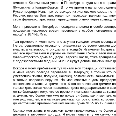
вместе с Кравчинским уехал в Петербург, откуда меня отправ
Жуковским и Гольденбергом. В то же время я начал сотруднич
Руссо посреди Роны при ее выходе из Женевского озера, но п
Россию, причем был арестован при переходе границы под имен
свою фамилию, арестовав переводившего меня через границу чело
Меня привезли в Петербург, посадили сначала в особо изолиро
продержав некоторое время, перевезли в особое помещение и
народ" в 1874-1875 гг.
Там проморили меня поистине жгучим голодом около месяца и 
Петра, решительно отрекся от знакомства со всеми своими дру
власть, а на вопрос, что я делал в усадьбе Иванчина-Писарева,
что все приставания и угрозы не могут меня сбить с этой пози
губернаторского дома во Дворе Тверской части, тоже арендован
с подозреваемыми людьми, мне не будут давать никаких книг д
Вскоре о моем пребывании тут узнали мои товарищи, оставшиес
и меня через полгода перевезли в Петербург, в только что
умственной жизни, получил, наконец, возможность заниматься. 
а только напрасно беру их. На мое счастье в дом предвари
нескольких языках, и, кроме того, была организована дамами-п
только дать заказ через правление дома предварительного закл
легко благодаря тому, что со времени гимназии и жизни за гра
и, думая, что более мне уже не придется быть, как я мечтал, 
мне ряд мыслей, и я написал десятка полтора статей, которые, 
до настоящего времени бывшем нашем доме № 25 по 12 линии В
Однако моя жизнь в отцовском доме продолжалась не более д
держать в заточении до суда. Я вновь попал в ту же самую ка