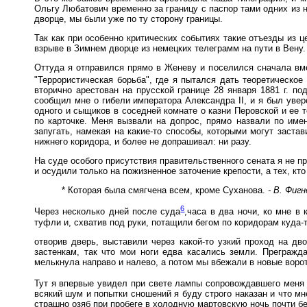
Ольгу Любатович временно за границу с паспор тами одних из 
дворце, мы были уже по ту сторону границы.
Так как при особенно критических событиях такие отъезды из 
взрыве в Зимнем дворце из немецких телеграмм на пути в Вену.
Оттуда я отправился прямо в Женеву и поселился сначала вм
"Террористическая борьба", где я пытался дать теоретическо
вторично арестован на прусской границе 28 января 1881 г. 
сообщил мне о гибели императора Александра II, и я был увере
одного и сыщиков в соседней комнате о казни Перовской и ее 
по карточке. Меня вызвали на допрос, прямо назвали по имен
запугать, намекая на какие-то способы, которыми могут заста
нижнего коридора, и более не допрашивал: ни разу.
На суде особого присутствия правительственного сената я не п
и осудили только на пожизненное заточение крепости, а тех, кт
* Которая была смягчена всем, кроме Суханова.
- В. Фигн
6
Через несколько дней после суда
,часа в два ночи, ко мне в
туфли и, схватив под руки, потащили бегом по коридорам куда-
отворив дверь, выставили через какой-то узкий проход на д
застенкам, так что мои ноги едва касались земли. Преграж
мелькнула направо и налево, а потом мы вбежали в новые ворота,
Тут я впервые увидел при свете лампы сопровождавшего меня ж
всякий шум и попытки сношений я буду строго наказан и что мне
страшно озяб при пробеге в холодную мартовскую ночь почти б