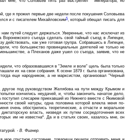
зал мне, что Соловьев пять раз выстрелил " императора, но
й, где я прожил первые две недели после покушения Соловьева
5
шелся и с писателем Михайловским
, который обещал писать для
 нам путей следует держаться. Уверенные, что нас исключат из
а Воронежского съезда сделать свой тайный съезд в Липецке,
зу действовать, как уже готовая групра. Собравшись в Липецке,
дели, что большинство провинциальных деятелей не только не
меньшинстве, а Плеханов даже ушел со съезда, заявив, что не
идели, что образовавшаяся в "Земле и воле" щель была только
ашали их на свои собрания. К осени 1879 г. была организована,
 тогда еще народником, а не марксистом, организовал "Черный
е, другое под руководством Желябова на пути между Крымом и
опытки кончились неудачей, и, чтобы закончить начатое дело,
а поступил слесарем приехавший из Нижнего вместе с Якимовой
нности своей натуры, одна половина которой влекла меня по-
меня очень обострились теоретические, а отчасти и моральное
 диктаторскую власть, низведя их путем сосредоточения всех
орых им не известна*. Да и в статьях своих, казалось мне, он
татурой
. - В. Фигнер.
я мое грустное состояние, товарищи решили отправить меня и