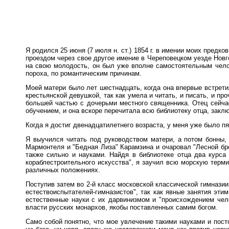
Я родился 25 июня (7 июля н. ст.) 1854 г. в имении моих предк
проездом через свое другое имение в Череповецком уезде Новг
на свою молодость, он был уже вполне самостоятельным чело
пороха, по романтическим причинам.
Моей матери было лет шестнадцать, когда она впервые встрет
крестьянской девушкой, так как умела и читать, и писать, и п
большей частью с дочерьми местного священника. Отец сейча
обучением, и она вскоре перечитала всю библиотеку отца, закл
Когда я достиг двенадцатилетнего возраста, у меня уже было пя
Я выучился читать под руководством матери, а потом бонны, 
Мармонтеля и "Бедная Лиза" Карамзина и очаровал "Лесной бро
также сильно и науками. Найдя в библиотеке отца два курса
кораблестроительного искусства", я заучил всю морскую терм
различных положениях.
Поступив затем во 2-й класс московской классической гимназии
естествоиспытателей-гимназистов", так как явные занятия эт
естественные науки с их дарвинизмом и "происхождением че
власти русских монархов, якобы поставленных самим богом.
Само собой понятно, что мое увлечение такими науками и пост