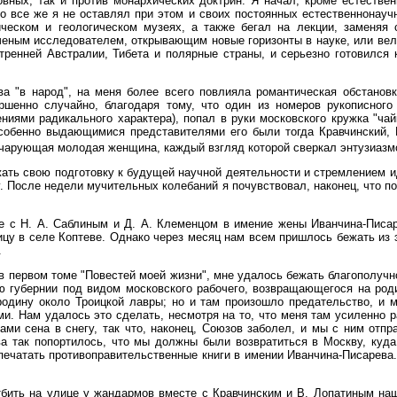
овных, так и против монархических доктрин. Я начал, кроме естестве
о все же я не оставлял при этом и своих постоянных естественнонаучн
ическом и геологическом музеях, а также бегал на лекции, заменя
ученым исследователем, открывающим новые горизонты в науке, или в
ренней Австралии, Тибета и полярные страны, и серьезно готовился 
ва "в народ", на меня более всего повлияла романтическая обстановк
шенно случайно, благодаря тому, что один из номеров рукописного
ниями радикального характера), попал в руки московского кружка "чай
 Особенно выдающимися представителями его были тогда Кравчинский,
е чарующая молодая женщина, каждый взгляд которой сверкал энтузиаз
ь свою подготовку к будущей научной деятельности и стремлением идт
у. После недели мучительных колебаний я почувствовал, наконец, что п
с Н. А. Саблиным и Д. А. Клеменцом в имение жены Иванчина-Писаре
цу в селе Коптеве. Однако через месяц нам всем пришлось бежать из э
.
 первом томе "Повестей моей жизни", мне удалось бежать благополучно
 губернии под видом московского рабочего, возвращающегося на роди
родину около Троицкой лавры; но и там произошло предательство, и 
и. Нам удалось это сделать, несмотря на то, что меня там усиленно р
гами сена в снегу, так что, наконец, Союзов заболел, и мы с ним от
а так попортилось, что мы должны были возвратиться в Москву, куда
печатать противоправительственные книги в имении Иванчина-Писарева.
тбить на улице у жандармов вместе с Кравчинским и В. Лопатиным наш