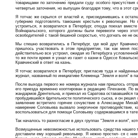
товарищами по заточению предали суду особого присутствия с
четвертью заточения, но выпущен благодаря тому, что в этот с
Я тотчас же скрылся от властей и, присоединившись к оста
губернию подготовлять тамошних крестьян к революции. Но 
устроиться, я возвратился в Петербург, откуда поехал вмес
Войнаральского, которого должны были перевезти через это
освободителей с такой бешеной скоростью, что догнать ее не о
Мы спешно возвратились в Петербург, где мой друг Кравчин
пришлось участвовать в этом предприятии, так как меня по
действительно все устроил, ожидая из Петербурга условленной
то же почти время я узнал из газет о казни в Одессе Ковальс
Кравчинский в ответ на казнь.
Я тотчас возвратился в Петербург, пригласив туда и найден
журнал, названный по инициативе Клеменца "Земля и воля" в па
После выхода первого же номера журнала нам пришлось отправи
его приезда временно кооптирован в редакцию Плеханов. По 
жандармов Дрентельна, и приехал из Саратова остававшийся та
пробудившейся бдительности политического сыска, и он решил 
заявление встретило горячее сочувствие в Александре Михай
намерение Соловьева вызвало энергичное противодействие, к
воспользоваться для помощи Соловьеву содержавшимся в татер
Так началось то разногласие в двух группах "Земля и воля", к
Возмущенные невозможностью использовать средства нашего та
доставили ему хороший револьвер. Я нежно простил- ся с ним 