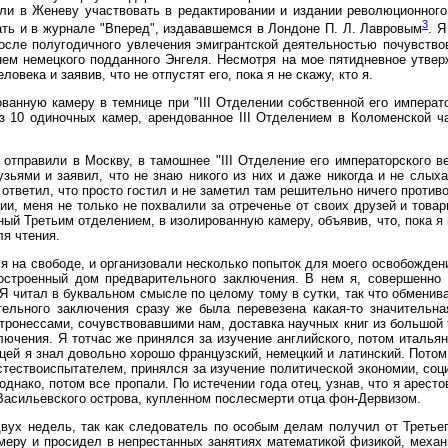
или в Женеву участвовать в редактировании и издании революционног
3
ать и в журнале "Вперед", издававшемся в Лондоне П. Л. Лавровым
. Я
осле полугодичного увлечения эмигрантской деятельностью почувствова
ем немецкого подданного Энгеля. Несмотря на мое пятидневное утвержд
века и заявив, что не отпустят его, пока я не скажу, кто я.
ванную камеру в темнице при "III Отделении собственной его императ
з 10 одиночных камер, арендованное III Отделением в Коломенской ча
отправили в Москву, в тамошнее "III Отделение его императорского ве
зьями и заявил, что не знаю никого из них и даже никогда и не слых
 ответил, что просто гостил и не заметил там решительно ничего против
ции, меня не только не похвалили за отреченье от своих друзей и тов
ный Третьим отделением, в изолированную камеру, объявив, что, пока я 
ля чтения.
я на свободе, и организовали несколько попыток для моего освобожден
 построенный дом предварительного заключения. В нем я, совершенно
Я читал в буквальном смысле по целому тому в сутки, так что обменив
тельного заключения сразу же была перевезена какая-то значительна
атронессами, сочувствовавшими нам, доставка научных книг из большой 
ючения. Я тотчас же принялся за изучение английского, потом итальян
ницей я знал довольно хорошо французский, немецкий и латинский. Потом
естествоиспытателем, принялся за изучение политической экономии, со
однако, потом все пропали. По истечении года отец, узнав, что я арес
асильевского острова, купленном послесмерти отца фон-Дервизом.
вух недель, так как следователь по особым делам получил от Третьег
меру и просидел в непрестанных занятиях математикой физикой, механ