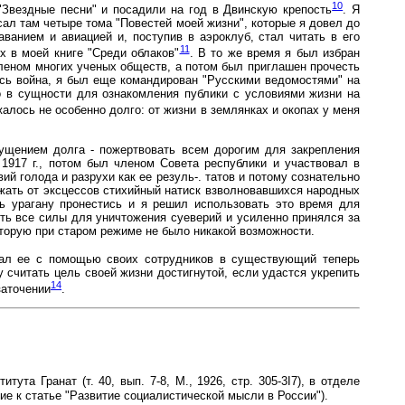
10
"Звездные песни" и посадили на год в Двинскую крепость
. Я
ал там четыре тома "Повестей моей жизни", которые я довел до
ванием и авиацией и, поступив в аэроклуб, стал читать в его
11
х в моей книге "Среди облаков"
. В то же время я был избран
леном многих ученых обществ, а потом был приглашен прочесть
ась война, я был еще командирован "Русскими ведомостями" на
о в сущности для ознакомления публики с условиями жизни на
алось не особенно долго: от жизни в землянках и окопах у меня
ущением долга - пожертвовать всем дорогим для закрепления
1917 г., потом был членом Совета республики и участвовал в
й голода и разрухи как ее резуль-. татов и потому сознательно
жать от эксцессов стихийный натиск взволновавшихся народных
ь урагану пронестись и я решил использовать это время для
ть все силы для уничтожения суеверий и усиленно принялся за
торую при старом режиме не было никакой возможности.
вал ее с помощью своих сотрудников в существующий теперь
 считать цель своей жизни достигнутой, если удастся укрепить
14
заточении
.
та Гранат (т. 40, вып. 7-8, М., 1926, стр. 305-3I7), в отделе
е к статье "Развитие социалистической мысли в России").