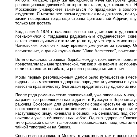
ни бога, ни царя, сразу же насторожили меня как против церк
революционных движений, которые доставал, где только мог. Н
Московский университет заниматься по праздникам в зоолог
студентов. Я мечтал все время сделаться или доктором, или 
жизни неведомые тогда еще страны Центральной Африки, внут
только мог достать.
Когда зимой 1874 г. началось известное движение студенчест
познакомился с тогдашним радикальным студенчеством совер
естественнонаучными статьями (а на одну четверть стихотворе
Чайковским, хотя он к тому времени уже уехал за границу.
впечатление, а душой кружка была "Липа Алексеева", поистин
Во мне началась страшная борьба между стремлением продолжат
представлялась мне трагической, так как я не верил в их побед
если оставлю их погибать, и решил присоединиться к ним.
Моим первым революционным делом было путешествие вместе 
видом сына московского дворника определили учеником в кузни
известна правительству благодаря предательству одного из них
После ряда романтических приключений, уже описанных мною, в
заграничные революционные издания в Курскую и Воронежскую
рабочим Союзовым для деятельности среди крестьян на его 
восстановить сношения с оставшимися там нашими сторонникам
наступившую зиму, ночевали в овинах, на сеновалах, под сто
ночевали уже в обыкновенных избах. Однако здоровье Союзов
типографский станок, на котором первоначально предполагали 
тайной типографии на Кавказ.
Снова возвратившись в Москву, я участвовал там в попытке о