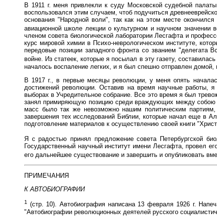
В 1911 г. меня привлекли к суду Московской судебной палаты
воспользовался этим случаем, чтоб подучиться древнееврейско
основания "Народной воли", так как на этом месте окончился
авиационной школе лекции о культурном и научном значении в
членом совета биологической лаборатории Лесгафта и професс
курс мировой химии в Психо-неврологическом институте, кото
передовые позиции западного фронта со званием "делегата В
войне. Из статеек, которые я посылал в эту газету, составилась
началось воспаление легких, и я был спешно отправлен домой, 
В 1917 г., в первые месяцы революции, у меня опять начал
достижений революции. Оставив на время научные работы, я 
выборах в Учредительное собрание. Все это время я был тревож
занял примиряющую позицию среди враждующих между собою пар
масс было так же невозможно нашим политическим партиям, 
завершения тех исследований Библии, которые начал еще в Ал
подготовление материалов к осуществлению своей книги "Христ
Я с радостью принял предложение совета Петербургской био
Государственный научный институт имени Лесгафта, провел его
его дальнейшее существование и завершить и опубликовать вм
ПРИМЕЧАНИЯ
К АВТОБИОГРАФИИ
1
(стр. 10). Автобиография написана 13 февраля 1926 г. Напеча
"Автобиографии революционных деятелей русского социалистичес