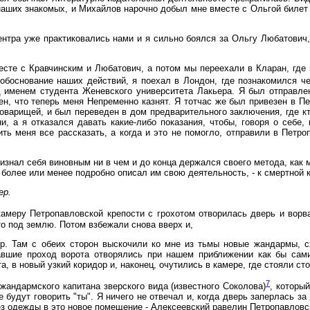
наших знакомых, и Михайлов нарочно добыл мне вместе с Ольгой билет
центра уже практиковались нами и я сильно боялся за Ольгу Любатович,
есте с Кравчинским и Любатович, а потом мы переехали в Кларан, где
е обоснование наших действий, я поехал в Лондон, где познакомился ч
под именем студента Женевского университета Лакьера. Я был отправл
н, что теперь меня Heпременно казнят. Я тотчас же был привезен в Пе
товарищей, и был переведен в дом предварительного заключения, где 
и, а я отказался давать какие-либо показания, чтобы, говоря о себе
вить меня все рассказать, а когда и это не помогло, отправили в Петр
ризнал себя виновным ни в чем и до конца держался своего метода, как
о более или менее подробно описал им свою деятельность, - к смертной к
ер.
 камеру Петропавловской крепости с грохотом отворилась дверь и вор
то под землю. Потом взбежали снова вверх и,
вор. Там с обеих сторон выскочили ко мне из тьмы новые жандармы, 
давшие проход ворота отворялись при нашем приближении как бы сам
 в новый узкий коридор и, наконец, очутились в камере, где стояли сто
7
андармского капитана зверского вида (известного Соколова)
, который
 будут говорить "ты". Я ничего не отвечал и, когда дверь заперлась за 
ез одежды в это новое помещение - Алексеевский равелин Петропавлов