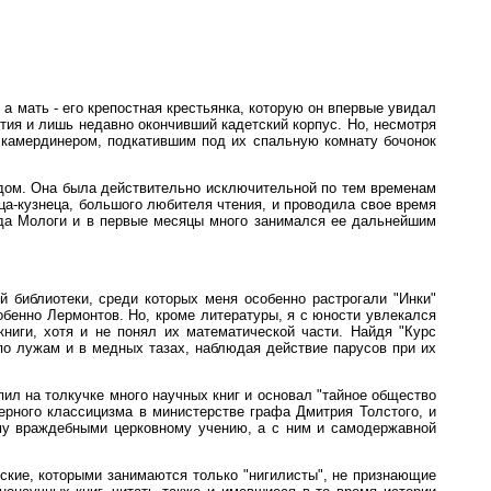
 а мать - его крепостная крестьянка, которую он впервые увидал
тия и лишь недавно окончивший кадетский корпус. Но, несмотря
 камердинером, подкатившим под их спальную комнату бочонок
идом. Она была действительно исключительной по тем временам
тца-кузнеца, большого любителя чтения, и проводила свое время
ода Мологи и в первые месяцы много занимался ее дальнейшим
й библиотеки, среди которых меня особенно растрогали "Инки"
обенно Лермонтов. Но, кроме литературы, я с юности увлекался
ниги, хотя и не понял их математической части. Найдя "Курс
по лужам и в медных тазах, наблюдая действие парусов при их
пил на толкучке много научных книг и основал "тайное общество
ерного классицизма в министерстве графа Дмитрия Толстого, и
му враждебными церковному учению, а с ним и самодержавной
еские, которыми занимаются только "нигилисты", не признающие