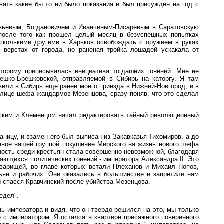
вать какие бы то ни было показания и был присужден на год с
овьевым, Богдановичем и Иванчиным-Писаревым в Саратовскую
 после того как прошел целый месяц в безуспешных попытках
есколькими другими в Харьков освобождать с оружием в руках
 верстах от города, но раненая тройка лошадей ускакала от
торому приписывалась инициатива тогдашних гонений. Мне не
ешко-Брешковской, отправляемой в Сибирь на каторгу. Я там
вили в Сибирь еще ранее моего приезда в Нижний-Новгород, и в
 улице шефа жандармов Мезенцова, сразу поняв, что это сделал
нским и Клеменцом начал редактировать тайный революционный
ницу, и взамен его был выписан из Закавказья Тихомиров, а до
нное нашей группой покушение Мирского на жизнь нового шефа
ность среди крестьян стала совершенно невозможной, благодаря
ающихся политических гонений - императора Александра II. Это
оварищей, во главе которых встали Плеханов и Михаил Попов,
ьян и рабочих. Они оказались в большинстве и запретили нам
 спасся Кравчинский после убийства Мезенцова.
едел".
 императора и видя, что он твердо решился на это, мы только
е с императором. Я остался в квартире присяжного поверенного