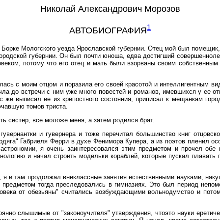
Николай Александрович Морозов
1
АВТОБИОГРАФИЯ
ов Борке Мологского уезда Ярославской губернии. Отец мой был помещик,
ородской губернии. Он был почти юноша, едва достигший совершенноле
веком, потому что его отец и мать были взорваны своим собственным
илась с моим отцом и поразила его своей красотой и интеллигентным в
рочла до встречи с ним уже много повестей и романов, имевшихся у ее о
с же выписал ее из крепостного состояния, приписал к мещанкам гор
ючавшую томов триста.
ть сестер, все моложе меня, а затем родился брат.
гувернантки и гувернера и тоже перечитал большинство книг отцовско
дяга" Габриеля Ферри в духе Фенимора Купера, а из поэтов пленил ос
 астрономии, я очень заинтересовался этим предметом и прочел обе к
инологию и начал строить модельки кораблей, которые пускал плавать 
, я и там продолжал внеклассные занятия естественными науками, наку
им предметом тогда преследовались в гимназиях. Это был период непом
ловека от обезьяны" считались возбуждающими вольнодумство и пото
оянно слышимые от "законоучителя" утверждения, чтоэто науки еретич