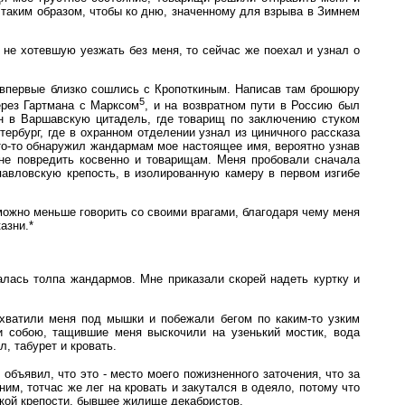
 таким образом, чтобы ко дню, значенному для взрыва в Зимнем
 не хотевшую уезжать без меня, то сейчас же поехал и узнал о
 впервые близко сошлись с Кропоткиным. Написав там брошюру
5
ерез Гартмана с Марксом
, и на возвратном пути в Россию был
ен в Варшавскую цитадель, где товарищ по заключению стуком
тербург, где в охранном отделении узнал из циничного рассказа
кто-то обнаружил жандармам мое настоящее имя, вероятно узнав
, не повредить косвенно и товарищам. Меня пробовали сначала
опавловскую крепость, в изолированную камеру в первом изгибе
 можно меньше говорить со своими врагами, благодаря чему меня
азни.*
валась толпа жандармов. Мне приказали скорей надеть куртку и
схватили меня под мышки и побежали бегом по каким-то узким
и собою, тащившие меня выскочили на узенький мостик, вода
л, табурет и кровать.
 объявил, что это - место моего пожизненного заточения, что за
ним, тотчас же лег на кровать и закутался в одеяло, потому что
ской крепости, бывшее жилище декабристов.