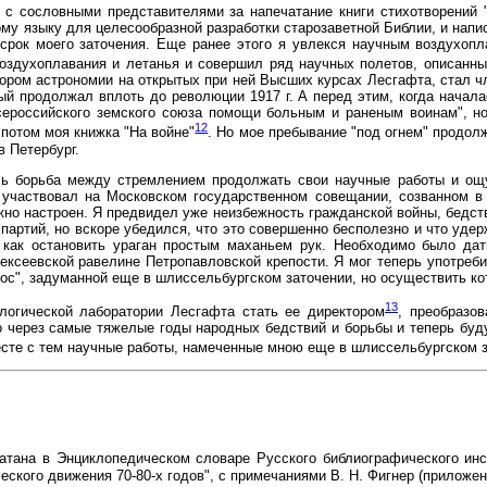
 с сословными представителями за напечатание книги стихотворений 
му языку для целесообразной разработки старозаветной Библии, и напис
 срок моего заточения. Еще ранее этого я увлекся научным воздухопла
оздухоплавания и летанья и совершил ряд научных полетов, описанны
ором астрономии на открытых при ней Высших курсах Лесгафта, стал ч
рый продолжал вплоть до революции 1917 г. А перед этим, когда начал
сероссийского земского союза помощи больным и раненым воинам", н
12
 потом моя книжка "На войне"
. Но мое пребывание "под огнем" продолж
в Петербург.
ась борьба между стремлением продолжать свои научные работы и ощ
участвовал на Московском государственном совещании, созванном в 
но настроен. Я предвидел уже неизбежность гражданской войны, бедстви
тий, но вскоре убедился, что это совершенно бесполезно и что удер
как остановить ураган простым маханьем рук. Необходимо было дат
ексеевской равелине Петропавловской крепости. Я мог теперь употреби
ос", задуманной еще в шлиссельбургском заточении, но осуществить ко
13
логической лаборатории Лесгафта стать ее директором
, преобразо
 через самые тяжелые годы народных бедствий и борьбы и теперь буду
есте с тем научные работы, намеченные мною еще в шлиссельбургском 
тана в Энциклопедическом словаре Русского библиографического институ
кого движения 70-80-х годов", с примечаниями В. Н. Фигнер (приложени