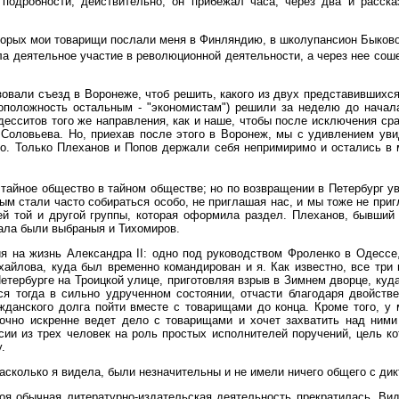
одробности; действительно, он прибежал часа, через два и расска
торых мои товарищи послали меня в Финляндию, в школупансион Быково
ла деятельное участие в революционной деятельности, а через нее со
зовали съезд в Воронеже, чтоб решить, какого из двух представившихся
воположность остальным - "экономистам") решили за неделю до начал
есситов того же направления, как и наше, чтобы после исключения сра
Соловьева. Но, приехав после этого в Воронеж, мы с удивлением уви
но. Только Плеханов и Попов держали себя непримиримо и остались в 
тайное общество в тайном обществе; но по возвращении в Петербург ув
ым стали часто собираться особо, не приглашая нас, и мы тоже не пригл
ей той и другой группы, которая оформила раздел. Плеханов, бывший
нала были выбраныя и Тихомиров.
ия на жизнь Александра II: одно под руководством Фроленко в Одесс
айлова, куда был временно командирован и я. Как известно, все три п
етербурге на Троицкой улице, приготовляя взрыв в Зимнем дворце, куд
ся тогда в сильно удрученном состоянии, отчасти благодаря двойстве
ажданского долга пойти вместе с товарищами до конца. Кроме того, у 
точно искренне ведет дело с товарищами и хочет захватить над ними
ии из трех человек на роль простых исполнителей поручений, цель кот
.
асколько я видела, были незначительны и не имели ничего общего с дик
оя обычная литературно-издательская деятельность прекратилась. Вид