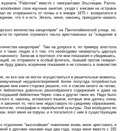
о журнала "Работник" вместе с эмигрантами Эльсницем, Ралли,
 возобновил свои научные занятия, уходя с книгами на островок
л ее оторванность oт почвы и в январе 1875 г. возвратился в
ение, что я и есть Энгель, меня, наконец, принудили назвать
орского величества канцелярии" на Пантелеймонской улице, но,
сти по причине огромного числа арестованных за "хождение в
личества канцелярии". Там на допросе я, по примеру апостола
ал о таких людях и о том, что необходимо низвергнуть царскую
озаконного. Записав в протокол эти мои показания и убедившись,
арищей, но отправили в особый флигель, бывший против генерал-
не буду давать искренние показания и не сознаюсь в знакомстве
ия, но все они не могли осуществиться в решительные моменты,
 измученный неудовлетворяемой более полугода потребностью
авшие мне книги сторожа решили, что я совсем ничего не читаю,
я библиотека довольно разнообразного содержания и даже на
тогдашней библиотеки Черке- сова и других таких же. Надо было
ского и, наконец, испанского языков, которые мне дались очень
 я закончил то, чего мне недоставало по среднему образованию,
циологии, этнографии и первобытной культуры. Они возбудили во
тован, взял меня на поруки, и я поселился с ним в существующем
о отделения "высочайшее" повеление вновь меня apeстовать и
икой и другими науками еще два года, когда меня вместе с 192