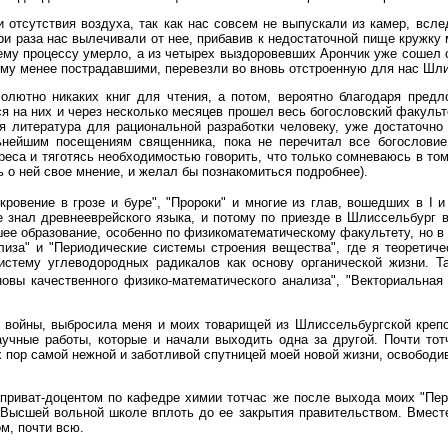
 отсутствия воздуха, так как нас совсем не выпускали из камер, всле
и раза нас вылечивали от нее, прибавив к недостаточной пище кружку м
ему процессу умерло, а из четырех выздоровевших Арончик уже сошел с
ому менее пострадавшими, перевезли во вновь отстроенную для нас Шл
олютно никаких книг для чтения, а потом, вероятно благодаря пред
я на них и через несколько месяцев прошел весь богословский факульт
я литература для рациональной разработки человеку, уже достаточно
нейшим посещениям священника, пока не перечитал все богословие,
еса и тяготясь необходимостью говорить, что только сомневаюсь в том
ь о ней свое мнение, и желал бы познакомиться подробнее).
ровение в грозе и буре", "Пророки" и многие из глав, вошедших в I и
не знал древнееврейского языка, и потому по приезде в Шлиссельбург 
шее образование, особенно по физикоматематическому факультету, но в
лиза" и "Периодические системы строения вещества", где я теоретиче
систему углеводородных радикалов как основу органической жизни. Т
вы качественного физико-математического анализа", "Векториальная а
 войны, выбросила меня и моих товарищей из Шлиссельбургской крепос
аучные работы, которые и начали выходить одна за другой. Почти т
 пор самой нежной и заботливой спутницей моей новой жизни, освободи
риват-доцентом по кафедре химии тотчас же после выхода моих "Пер
 Высшей вольной школе вплоть до ее закрытия правительством. Вместе
ом, почти всю.