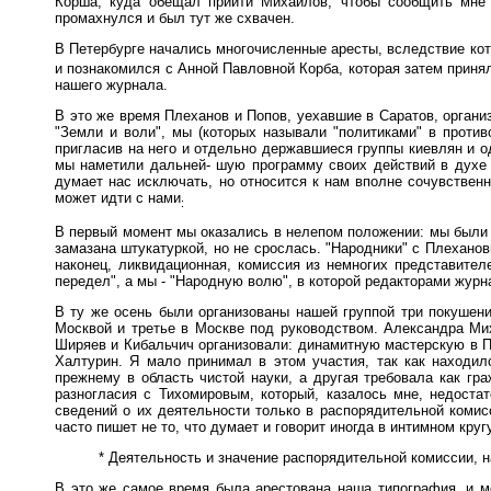
Корша, куда обещал прийти Михайлов, чтобы сообщить мне п
промахнулся и был тут же схвачен.
В Петербурге начались многочисленные аресты, вследствие ко
и познакомился с Анной Павловной Корба, которая затем приня
нашего журнала.
В это же время Плеханов и Попов, уехавшие в Саратов, органи
"Земли и воли", мы (которых называли "политиками" в проти
пригласив на него и отдельно державшиеся группы киевлян и од
мы наметили дальней- шую программу своих действий в духе 
думает нас исключать, но относится к нам вполне сочувствен
может идти с нами
:
В первый момент мы оказались в нелепом положении: мы были 
замазана штукатуркой, но не срослась. "Народники" с Плеханов
наконец, ликвидационная, комиссия из немногих представител
передел", а мы - "Народную волю", в которой редакторами жур
В ту же осень были организованы нашей группой три покушен
Москвой и третье в Москве под руководством. Александра Мих
Ширяев и Кибальчич организовали: динамитную мастерскую в П
Халтурин. Я мало принимал в этом участия, так как находил
прежнему в область чистой науки, а другая требовала как гр
разногласия с Тихомировым, который, казалось мне, недоста
сведений о их деятельности только в распорядительной комисс
часто пишет не то, что думает и говорит иногда в интимном кругу
* Деятельность и значение распорядительной комиссии, н
В это же самое время была арестована наша типография, и м