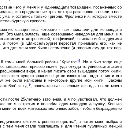
дствие чего у меня и у одиннадцати товарищей, посаженных со
олока, и в продолжение трех лет три раза снова вгоняли в нее,
 ума, и остались только Тригони, Фроленко и я, которых вместе
иссельбургскую крепость.
ложению священника, которого к нам прислали для исповеди и
ет. Это была область, еще совершенно неведомая для меня, и я
 знакомому с астрономией, геофизикой, психологией и другими
 а потом (в Шлиссельбурге) перестал принимать его, как не
, что для меня уже было несомненно (я говорил ему до тех пор,
8
 II томы моей большой работы "Христос"
. Но я был тогда еще
воспользовался привезенными туда откуда-то университетскими
 расширенном виде, и начал писать свои вышедшие потом книги:
ски вывел существование еще не известных тогда гелия и его
ам же были написаны и некоторые другие мои книги: "Законы
9
лгебра" и т.д.
, напечатанные в первые же годы после моего
ти после 25-летнего заточения, и я почувствовал, что должен
отчас же я встретил и полюбил одну молодую девушку, Ксению
в меня от всех житейских мелочных забот, чтобы я безраздельно
иодических систем строения вещества", а потом меня выбрали
 с тем меня стали приглашать и для чтения публичных лекций