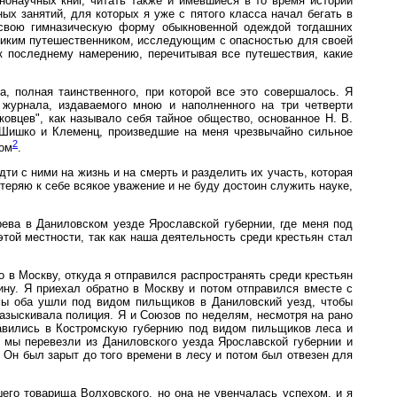
ннонаучных книг, читать также и имевшиеся в то время истории
ых занятий, для которых я уже с пятого класса начал бегать в
я свою гимназическую форму обыкновенной одеждой тогдашних
еликим путешественником, исследующим с опасностью для своей
к последнему намерению, перечитывая все путешествия, какие
а, полная таинственного, при которой все это совершалось. Я
 журнала, издаваемого мною и наполненного на три четверти
ковцев", как называло себя тайное общество, основанное Н. В.
 Шишко и Клеменц, произведшие на меня чрезвычайно сильное
2
мом
.
и с ними на жизнь и на смерть и разделить их участь, которая
отеряю к себе всякое уважение и не буду достоин служить науке,
ва в Даниловском уезде Ярославской губернии, где меня под
той местности, так как наша деятельность среди крестьян стал
 в Москву, откуда я отправился распространять среди крестьян
ну. Я приехал обратно в Москву и потом отправился вместе с
мы оба ушли под видом пильщиков в Даниловский уезд, чтобы
азыскивала полиция. Я и Союзов по неделям, несмотря на рано
правились в Костромскую губернию под видом пильщиков леса и
 мы перевезли из Даниловского уезда Ярославской губернии и
 Он был зарыт до того времени в лесу и потом был отвезен для
его товарища Волховского, но она не увенчалась успехом, и я