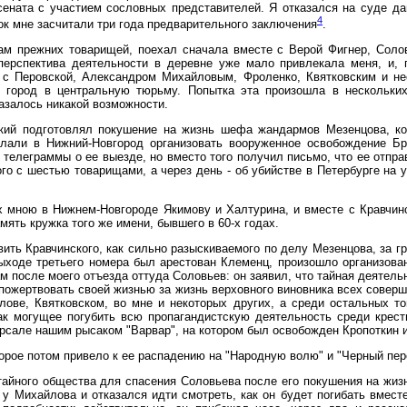
ената с участием сословных представителей. Я отказался на суде да
4
рок мне засчитали три года предварительного заключения
.
ткам прежних товарищей, поехал сначала вместе с Верой Фигнер, Сол
перспектива деятельности в деревне уже мало привлекала меня, и,
те с Перовской, Александром Михайловым, Фроленко, Квятковским и н
т город в центральную тюрьму. Попытка эта произошла в нескольких
казалось никакой возможности.
ский подготовлял покушение на жизнь шефа жандармов Мезенцова, ко
слали в Нижний-Новгород организовать вооруженное освобождение Бр
 телеграммы о ее выезде, но вместо того получил письмо, что ее отпра
кого с шестью товарищами, а через день - об убийстве в Петербурге на
ных мною в Нижнем-Новгороде Якимову и Халтурина, и вместе с Кравчи
мять кружка того же имени, бывшего в 60-х годах.
ть Кравчинского, как сильно разыскиваемого по делу Мезенцова, за гра
выходе третьего номера был арестован Клеменц, произошло организова
м после моего отъезда оттуда Соловьев: он заявил, что тайная деятель
пожертвовать своей жизнью за жизнь верховного виновника всех соверш
лове, Квятковском, во мне и некоторых других, а среди остальных т
ак могущее погубить всю пропагандистскую деятельность среди крест
сале нашим рысаком "Варвар", на котором был освобожден Кропоткин и
оторое потом привело к ее распадению на "Народную волю" и "Черный пер
йного общества для спасения Соловьева после его покушения на жизнь
у Михайлова и отказался идти смотреть, как он будет погибать вмест