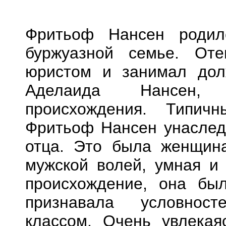
Фритьоф Нансен родил
буржуазной семье. От
юристом и занимал долж
Аделаида Нансен, б
происхождения. Типич
Фритьоф Нансен унаследо
отца. Это была женщина
мужской волей, умная и 
происхождение, она бы
признавала условност
классом. Очень увлекая