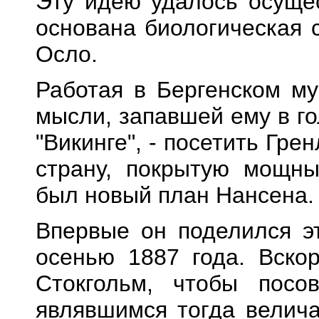
Эту идею удалось осущес
основана биологическая 
Осло.
Работая в Бергенском му
мысли, запавшей ему в г
"Викинге", - посетить Гр
страну, покрытую мощны
был новый план Нансена.
Впервые он поделился э
осенью 1887 года. Вско
Стокгольм, чтобы посо
являвшимся тогда велич