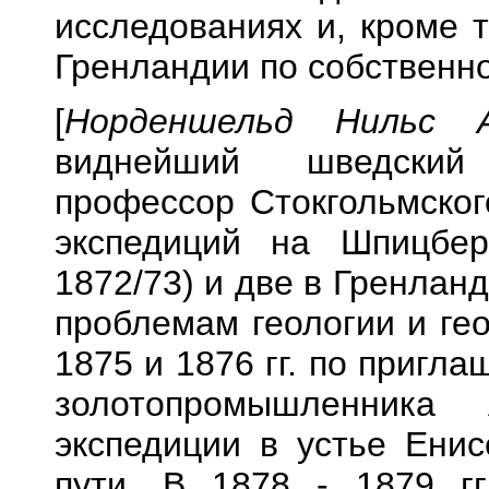
исследованиях и, кроме 
Гренландии по собственно
[
Норденшельд Нильс
виднейший шведский
профессор Стокгольмског
экспедиций на Шпицбер
1872/73) и две в Гренланд
проблемам геологии и ге
1875 и 1876 гг. по пригл
золотопромышленника
экспедиции в устье Енис
пути. В 1878 - 1879 г