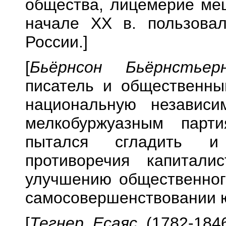
общества, лицемерие мещ
начале XX в. пользова
России.]
[
Бьёрнсон Бьёрнстьер
писатель и общественны
национальную независи
мелкобуржуазным парт
пытался сгладить и
противоречия капитали
улучшению общественног
самосовершенствовании 
[
Тегнер Есаяс
(1782-1846