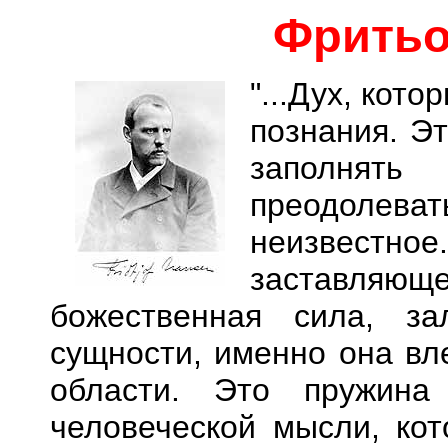
Фрить
"...Дух, кот
познания. Э
заполнят
преодолевать
неизвест
заставля
божественная сила, з
сущности, именно она вл
области. Это пружина
человеческой мысли, кот