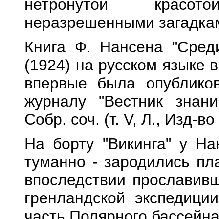
нетронутой красо
неразрешенными загадка
Книга Ф. Нансена "Сред
(1924) на русском языке
впервые была опубликов
журналу "Вестник знани
Собр. соч. (т. V, Л., Изд-
На борту "Викинга" у На
туманно - зародились пл
впоследствии прославивш
гренландской экспедици
часть Полярного бассейна