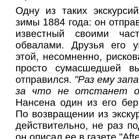
Одну из таких экскурси
зимы 1884 года: он отпра
известный своими ча
обвалами. Друзья его у
этой, несомненно, риско
просто сумасшедшей вы
отправился.
"Раз ему зап
за что не отстанет 
Нансена один из его берг
По возвращении из экску
действительно, не раз п
он описал ее в газете "Aft