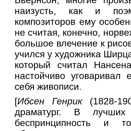
Бьёрнсон, многие произ
наизусть, как и поэ
композиторов ему особен
не считая, конечно, норв
большое влечение к рисо
учился у художника Ширца
который считал Нансена
настойчиво уговаривал е
себя живописи.
[
Ибсен Генрик
(1828-190
драматург. В лучших
беспринципность и то