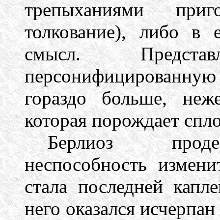
трепыханиями приго
толкование), либо в 
смысл. Предст
персонифицированну
гораздо больше, неж
которая порождает спл
Берлиоз проде
неспособность измени
стала последней капл
него оказался исчерпан 