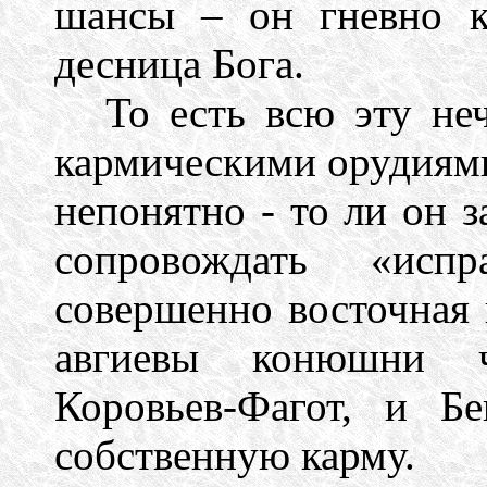
шансы – он гневно ка
десница Бога.
То есть всю эту не
кармическими орудиями
непонятно - то ли он з
сопровождать «испр
совершенно восточная 
авгиевы конюшни ч
Коровьев-Фагот, и Б
собственную карму.