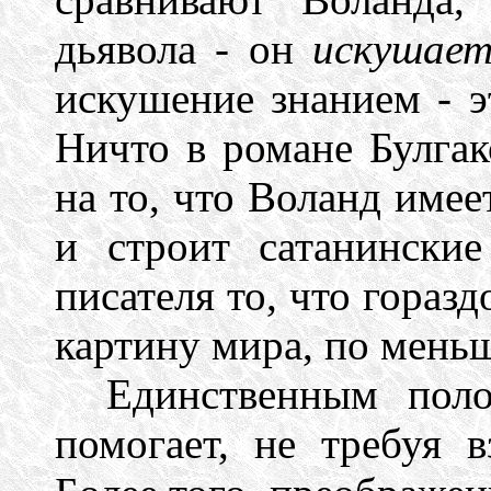
дьявола - он
искушае
искушение знанием - э
Ничто в романе Булгак
на то, что Воланд имее
и строит сатанински
писателя то, что гораз
картину мира, по меньш
Единственным пол
помогает, не требуя в