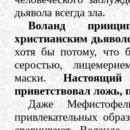
дьявола всегда зла.
Воланд принци
христианским дьяволо
хотя бы потому, что б
серостью, лицемери
маски.
Настоящий
приветствовал ложь, 
Даже Мефистофе
привлекательных образ
сравнивают Воланда,