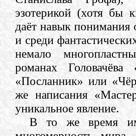
эзотерикой (хотя бы 
даёт навык понимания 
и среди фантастически
немало многопластн
романах Головачёва 
«Посланник» или «Чёр
же написания «Масте
уникальное явление.
В то же время им
многомерность мира,