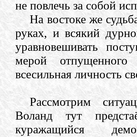
не повлечь за собой ис
На востоке же судьб
руках, и всякий дурн
уравновешивать пост
мерой отпущенного 
всесильная личность св
Рассмотрим ситуа
Воланд тут предста
куражащийся де