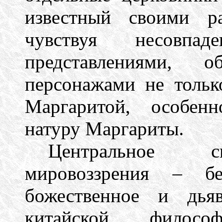
известный своими ра
чувствуя несовпа
представлениями, о
персонажами не тольк
Маргаритой, особен
натуру Маргариты.
Центральное св
мировоззрения – бе
божественное и дья
китайской филосо