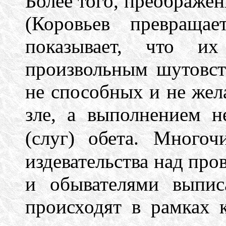
Более того, преображен
(Коровьев превраща
показывает, что 
произвольным шутовст
не способных и не жел
зле, а выполнением н
(слуг) обета.
Многочи
издевательства над пр
и обывателями выпис
происходят в рамках 