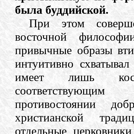
была буддийской.
При этом соверше
восточной философ
привычные образы вти
интуитивно схватывал
имеет лишь кос
соответствующи
противостоянии до
христианской тради
отдельные церковники