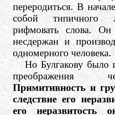
переродиться. В начал
собой типичного л
рифмовать слова. Он 
несдержан и производ
одномерного человека.
Но Булгакову было 
преображения че
Примитивность и гру
следствие его неразв
его неразвитость о