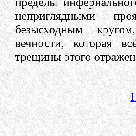
пределы инфернальног
неприглядными про
безысходным круго
вечности, которая вс
трещины этого отражен